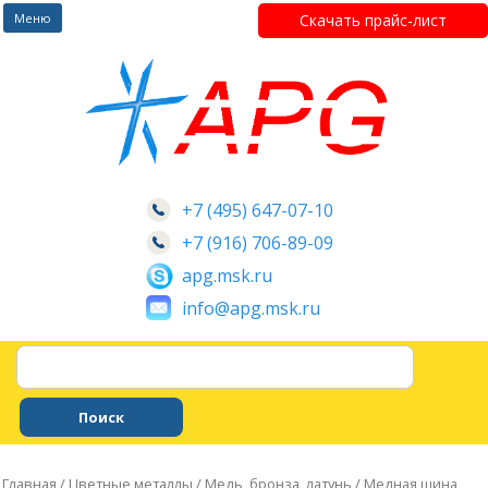
Перейти
Меню
Скачать прайс-лист
к
содержимому
+7 (495) 647-07-10
+7 (916) 706-89-09
apg.msk.ru
info@apg.msk.ru
Главная
/
Цветные металлы
/
Медь, бронза, латунь
/ Медная шина